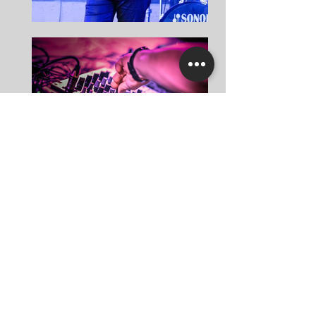
Aller vers le formulaire de demande d'offre
.
SOULFLIP Orchestra
Contact
Ch. du Raidillon 44
Email:
info@soulflip.ch
CH - 1066 Epalinges
Mobile: +41 79 38
5 55 42